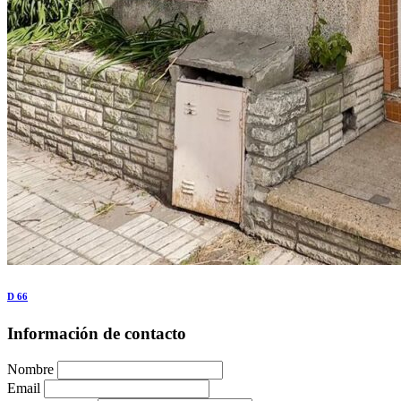
D 66
Previous
Next
Información de contacto
Nombre
Email