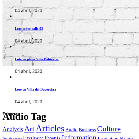
04 abril, 2020
Lote sobre calle 93
04 abril, 2020
Lote en plena Villa Balnearia
04 abril, 2020
Lote en Villa del Deportista
04 abril, 2020
Audio Tag
Etiquetas
Articles
Art
Culture
Analysis
Audio
Business
Information
Ecology
Events
Inspiration
Nature
Development