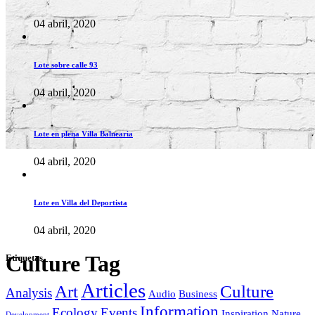
04 abril, 2020
Lote sobre calle 93
04 abril, 2020
Lote en plena Villa Balnearia
04 abril, 2020
Lote en Villa del Deportista
04 abril, 2020
Culture Tag
Etiquetas
Articles
Art
Culture
Analysis
Audio
Business
Information
Ecology
Events
Inspiration
Nature
Development