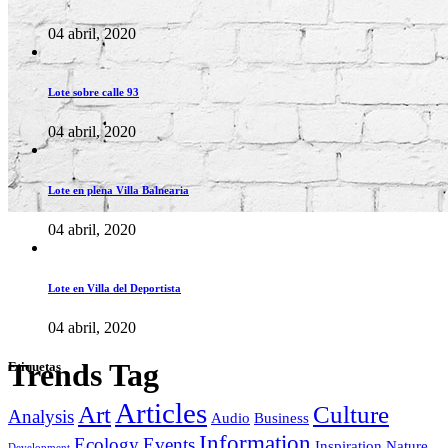
04 abril, 2020
Lote sobre calle 93
04 abril, 2020
Lote en plena Villa Balnearia
04 abril, 2020
Lote en Villa del Deportista
04 abril, 2020
Trends Tag
Etiquetas
Articles
Art
Culture
Analysis
Audio
Business
Information
Ecology
Events
Inspiration
Nature
Development